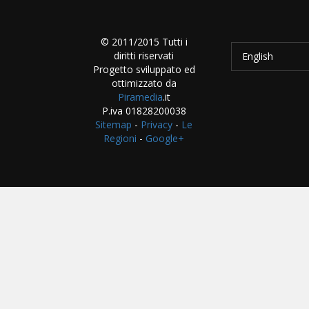
© 2011/2015 Tutti i
diritti riservati
English
Progetto sviluppato ed
ottimizzato da
Piramedia
.it
P.iva 01828200038
Sitemap
-
Privacy
-
Le
Regioni
-
Google+