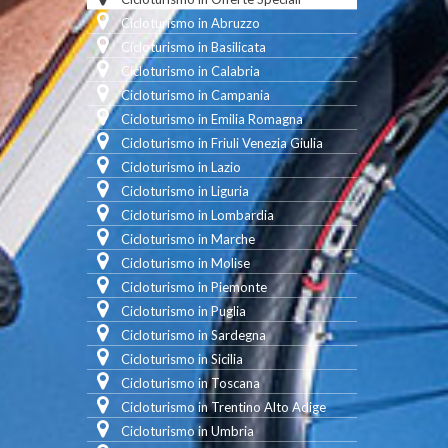
Cicloturismo in Abruzzo
Cicloturismo in Basilicata
Cicloturismo in Calabria
Cicloturismo in Campania
Cicloturismo in Emilia Romagna
Cicloturismo in Friuli Venezia Giulia
Cicloturismo in Lazio
Cicloturismo in Liguria
Cicloturismo in Lombardia
Cicloturismo in Marche
Cicloturismo in Molise
Cicloturismo in Piemonte
Cicloturismo in Puglia
Cicloturismo in Sardegna
Cicloturismo in Sicilia
Cicloturismo in Toscana
Cicloturismo in Trentino Alto Adige
Cicloturismo in Umbria