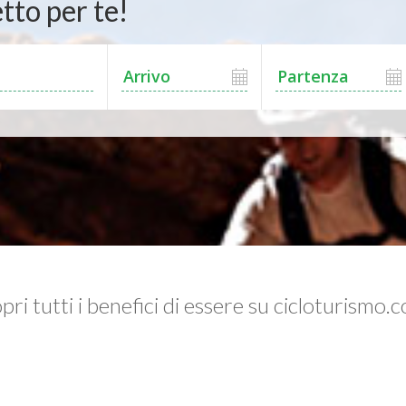
tto per te!
pri tutti i benefici di essere su cicloturismo.