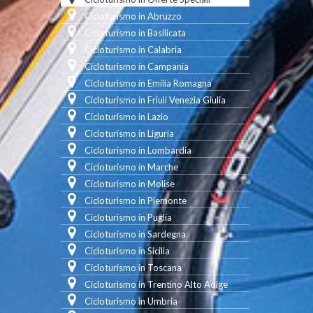
Cicloturismo in Abruzzo
Cicloturismo in Basilicata
Cicloturismo in Calabria
Cicloturismo in Campania
Cicloturismo in Emilia Romagna
Cicloturismo in Friuli Venezia Giulia
Cicloturismo in Lazio
Cicloturismo in Liguria
Cicloturismo in Lombardia
Cicloturismo in Marche
Cicloturismo in Molise
Cicloturismo in Piemonte
Cicloturismo in Puglia
Cicloturismo in Sardegna
Cicloturismo in Sicilia
Cicloturismo in Toscana
Cicloturismo in Trentino Alto Adige
Cicloturismo in Umbria