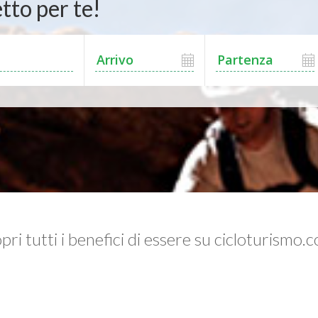
tto per te!
pri tutti i benefici di essere su cicloturismo.