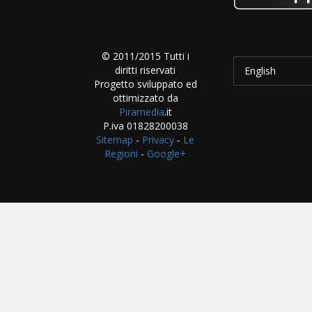
© 2011/2015 Tutti i
diritti riservati
English
Progetto sviluppato ed
ottimizzato da
Piramedia
.it
P.iva 01828200038
Sitemap
-
Privacy
-
Le
Regioni
-
Google+