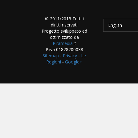
© 2011/2015 Tutti i
diritti riservati
English
Progetto sviluppato ed
ottimizzato da
Piramedia
.it
P.iva 01828200038
Sitemap
-
Privacy
-
Le
Regioni
-
Google+