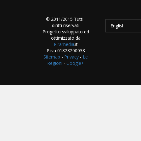
© 2011/2015 Tutti i
diritti riservati
English
Progetto sviluppato ed
ottimizzato da
Piramedia
.it
P.iva 01828200038
Sitemap
-
Privacy
-
Le
Regioni
-
Google+