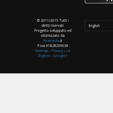
© 2011/2015 Tutti i
diritti riservati
English
Progetto sviluppato ed
ottimizzato da
Piramedia
.it
P.iva 01828200038
Sitemap
-
Privacy
-
Le
Regioni
-
Google+