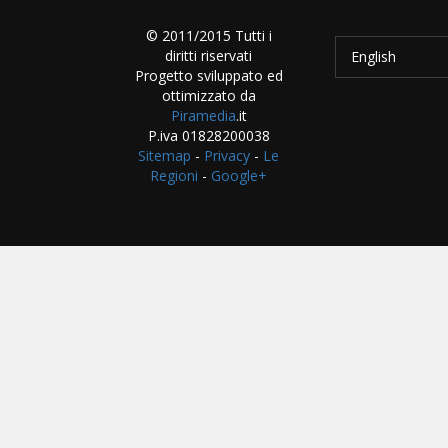
© 2011/2015 Tutti i
diritti riservati
English
Progetto sviluppato ed
ottimizzato da
Piramedia
.it
P.iva 01828200038
Sitemap
-
Privacy
-
Le
Regioni
-
Google+