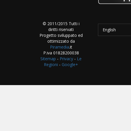
© 2011/2015 Tutti i
diritti riservati
English
Progetto sviluppato ed
ottimizzato da
Piramedia
.it
P.iva 01828200038
Sitemap
-
Privacy
-
Le
Regioni
-
Google+