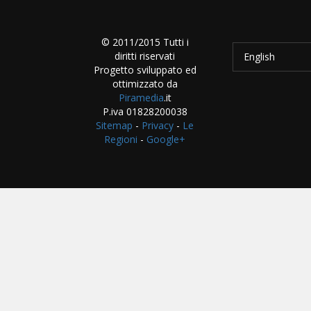
© 2011/2015 Tutti i
diritti riservati
English
Progetto sviluppato ed
ottimizzato da
Piramedia
.it
P.iva 01828200038
Sitemap
-
Privacy
-
Le
Regioni
-
Google+