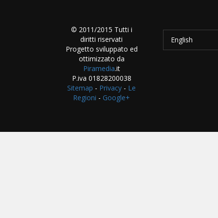
© 2011/2015 Tutti i
diritti riservati
English
Progetto sviluppato ed
ottimizzato da
Piramedia
.it
P.iva 01828200038
Sitemap
-
Privacy
-
Le
Regioni
-
Google+